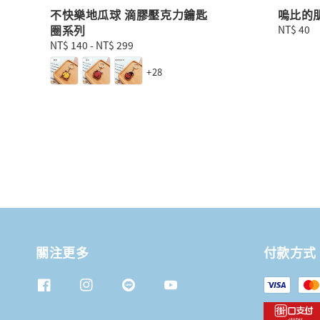
不快樂地瓜球 滴膠壓克力鑰匙
嗚比的
圈系列
Regular
NT$ 40
price
Regular
NT$ 140
-
NT$ 299
price
+28
關注更多
付款方式