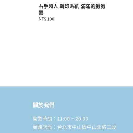
右手超人 轉印貼紙 滿滿的狗狗
雲
Regular
NT$ 100
price
關於我們
營業時間：11:00 ~ 20:00
實體店面：台北市中山區中山北路二段