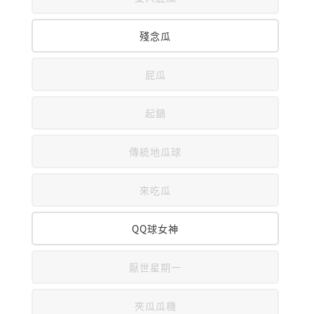
殘念瓜
屁瓜
起鍋
傳統地瓜球
來吃瓜
QQ球女神
厭世星期一
夾瓜瓜機