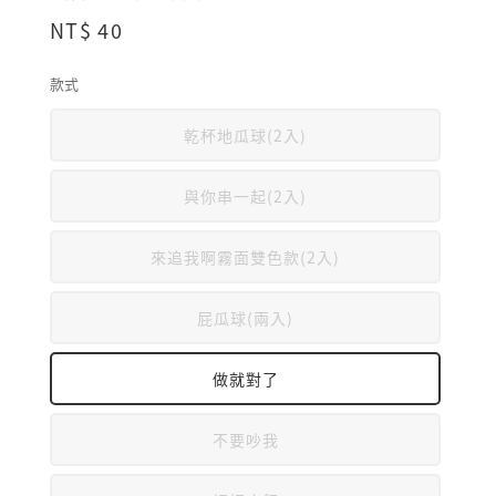
Regular
NT$ 40
price
款式
乾杯地瓜球(2入)
與你串一起(2入)
來追我啊霧面雙色款(2入)
屁瓜球(兩入)
做就對了
不要吵我