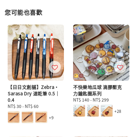
您可能也喜歡
【日日文創舖】Zebra・
不快樂地瓜球 滴膠壓克
Sarasa Dry 速乾筆 0.5｜
力鑰匙圈系列
0.4
Regular
NT$ 140
-
NT$ 299
Regular
NT$ 30
-
NT$ 60
price
+28
price
+9