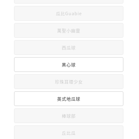
瓜比Guabie
萬聖小幽靈
西瓜球
黑心球
珍珠耳環少女
英式地瓜球
棒球部
丘比瓜