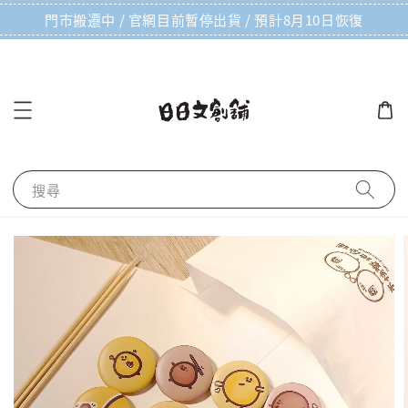
門市搬遷中 / 官網目前暫停出貨 / 預計8月10日恢復
搜尋