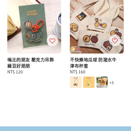
嗚比的朋友 壓克力吊飾
不快樂地瓜球 防潑水牛
綠豆好朋朋
津布杯套
Regular
NT$ 120
Regular
NT$ 160
price
price
+5