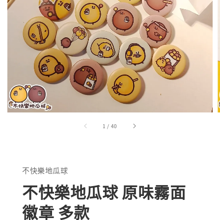
1
/
40
不快樂地瓜球
不快樂地瓜球 原味霧面
徽章 多款