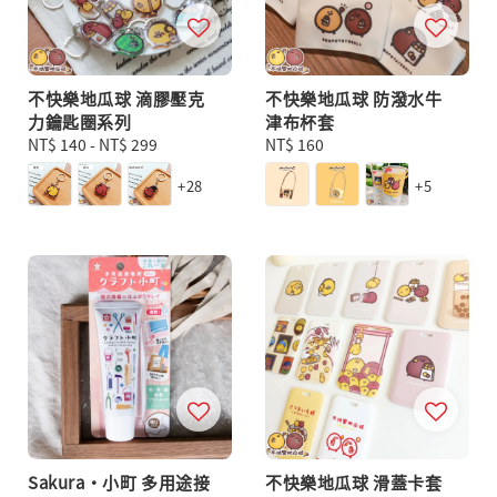
不快樂地瓜球 滴膠壓克
不快樂地瓜球 防潑水牛
力鑰匙圈系列
津布杯套
Regular
NT$ 140
-
NT$ 299
Regular
NT$ 160
price
price
+28
+5
Sakura・小町 多用途接
不快樂地瓜球 滑蓋卡套