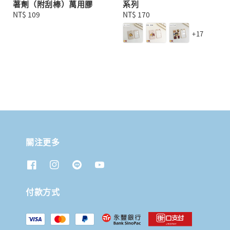
著劑（附刮棒）萬用膠
系列
Regular
NT$ 109
Regular
NT$ 170
price
price
+17
關注更多
付款方式