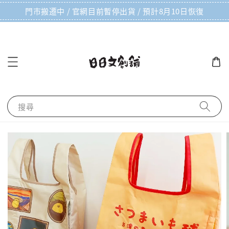
門市搬遷中 / 官網目前暫停出貨 / 預計8月10日恢復
搜尋