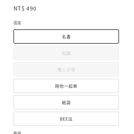
Regular
NT$ 490
price
圖案
名畫
起鍋
雙人沙發
陪你一起串
紙袋
BEE瓜
數量