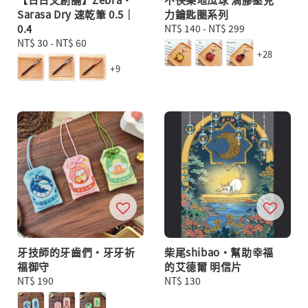
Sarasa Dry 速乾筆 0.5｜
力鑰匙圈系列
0.4
Regular
NT$ 140
-
NT$ 299
Regular
NT$ 30
-
NT$ 60
price
+28
price
+9
牙技師的牙齒們・牙牙祈
柴尾shibao・幫助幸福
福御守
的艾德爾 明信片
Regular
NT$ 190
Regular
NT$ 130
price
price