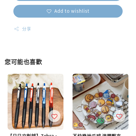
Add to wishlist
分享
您可能也喜歡
【日日文創舖】Zebra・
不快樂地瓜球 滴膠壓克