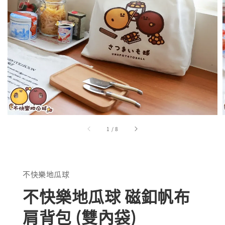
1
/
8
不快樂地瓜球
不快樂地瓜球 磁釦帆布
肩背包 (雙內袋)