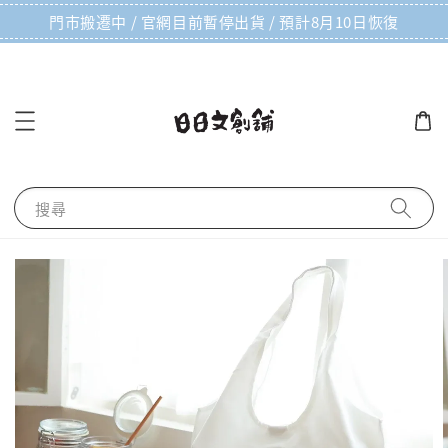
門市搬遷中 / 官網目前暫停出貨 / 預計8月10日恢復
搜尋