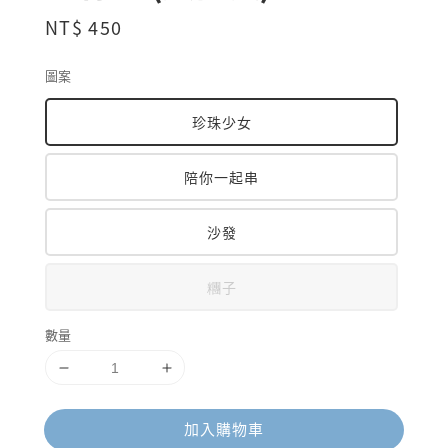
Regular
NT$ 450
price
圖案
珍珠少女
陪你一起串
沙發
糰子
數量
加入購物車