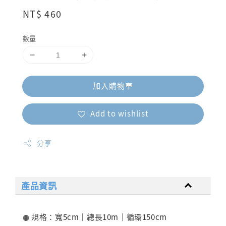
Regular
NT$ 460
price
數量
加入購物車
Add to wishlist
分享
產品資訊
◍ 規格：寬5cm｜總長10m｜循環150cm