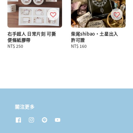
右手超人 日常片刻 可撕
柴尾shibao・土星出入
便條紙膠帶
許可證
Regular
NT$ 250
Regular
NT$ 160
price
price
關注更多