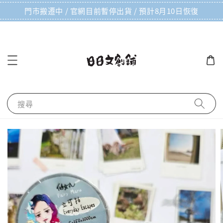
門市搬遷中 / 官網目前暫停出貨 / 預計8月10日恢復
搜尋