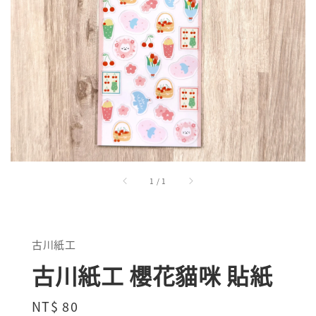
1
/
1
古川紙工
古川紙工 櫻花貓咪 貼紙
Regular
NT$ 80