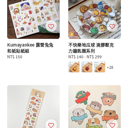
Kumayankee 露營兔兔
不快樂地瓜球 滴膠壓克
和紙貼紙組
力鑰匙圈系列
Regular
NT$ 150
Regular
NT$ 140
-
NT$ 299
price
price
+28