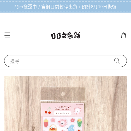
門市搬遷中 / 官網目前暫停出貨 / 預計8月10日恢復
搜尋