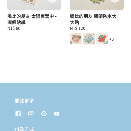
嗚比的朋友 太陽露營中 -
嗚比的朋友 膠帶防水大
圖鑑貼紙
大貼
Regular
NT$ 60
Regular
NT$ 120
price
price
+3
關注更多
付款方式