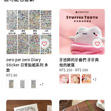
zero per zero Diary
牙技師的牙齒們 牙牙與
Sticker 日常貼紙系列 多
他的被窩
款
Regular
NT$ 250
-
NT$ 590
Regular
NT$ 80
price
+2
price
+7