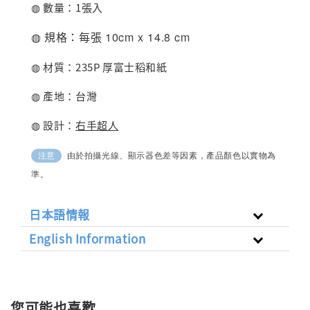
◍ 數量：1張入
◍ 規格：每張
10
cm
x 14.8 cm
◍ 材質：235P 厚富士稻和紙
◍ 產地：台灣
◍ 設計：
右手超人
由於拍攝光線、顯示器色差等因素，產品顏色以實物為
注意
準。
日本語情報
English Information
您可能也喜歡