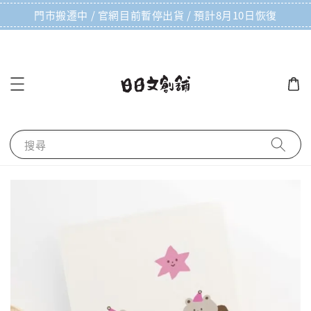
門市搬遷中 / 官網目前暫停出貨 / 預計8月10日恢復
搜尋