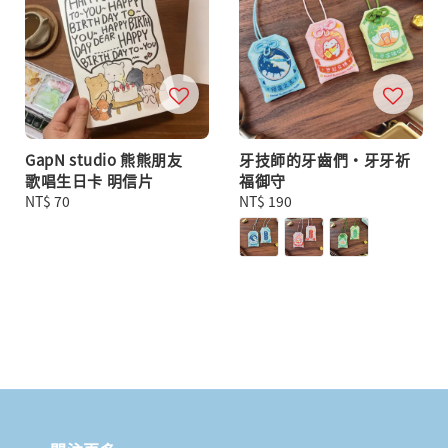
GapN studio 熊熊朋友
牙技師的牙齒們・牙牙祈
歌唱生日卡 明信片
福御守
Regular
NT$ 70
Regular
NT$ 190
price
price