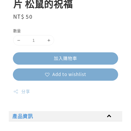
片 松鼠的祝福
Regular
NT$ 50
price
數量
加入購物車
Add to wishlist
分享
產品資訊