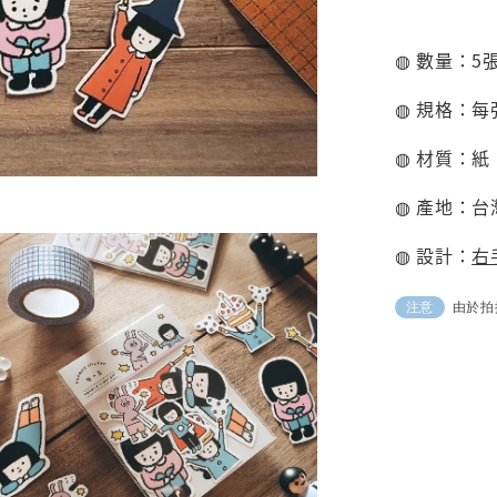
◍ 數量：5
◍ 規格：每張
◍ 材質：紙
◍ 產地：台
◍ 設計：
右
由於拍
注意