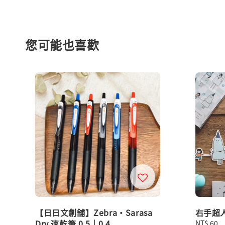
您可能也喜歡
【日日文創舖】Zebra・Sarasa
右手超人
Dry 速乾筆 0.5｜0.4
Regular
NT$ 60