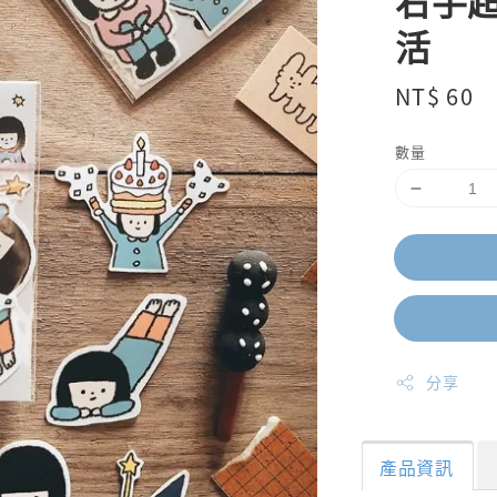
右手超
活
Regular
NT$ 60
price
數量
分享
產品資訊