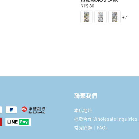
Regular
NT$ 80
price
+7
聯繫我們
本店地址
批發合作 Wholesale Inquiries
常見問題｜FAQs