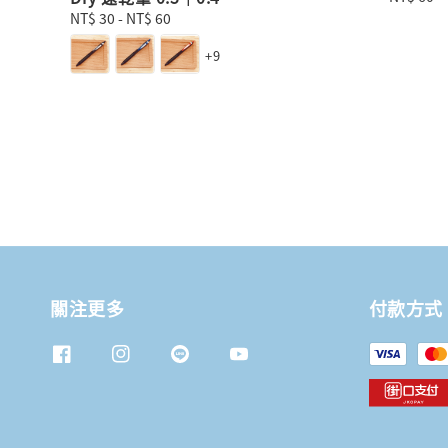
price
Regular
NT$ 30
-
NT$ 60
price
+9
關注更多
付款方式