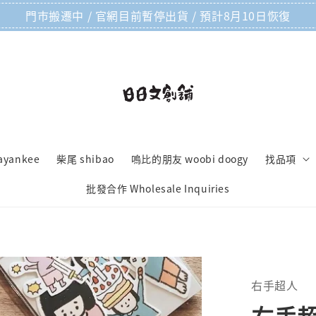
門市搬遷中 / 官網目前暫停出貨 / 預計8月10日恢復
ayankee
柴尾 shibao
嗚比的朋友 woobi doogy
找品項
批發合作 Wholesale Inquiries
右手超人