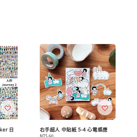
cker 日
右手超人 中貼紙 5-4 心電感應
Regular
NT$ 60