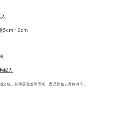
張入
5cm ~6cm
灣
手超人
攝光線、顯示器色差等因素，產品顏色以實物為準。