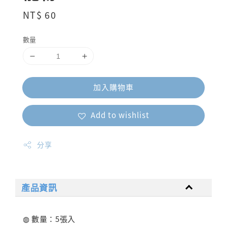
Regular
NT$ 60
price
數量
加入購物車
Add to wishlist
分享
產品資訊
◍ 數量：5張入