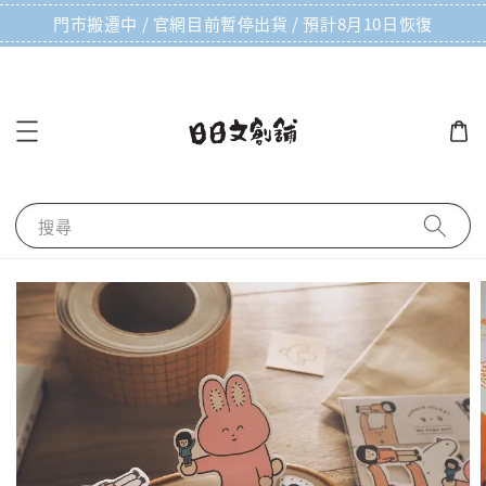
門市搬遷中 / 官網目前暫停出貨 / 預計8月10日恢復
搜尋