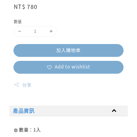
Regular
NT$ 780
price
數量
加入購物車
Add to wishlist
分享
產品資訊
◍ 數量：1入