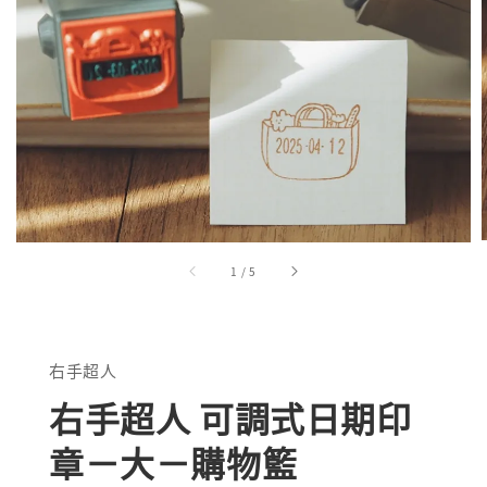
1
/
5
右手超人
右手超人 可調式日期印
章－大－購物籃