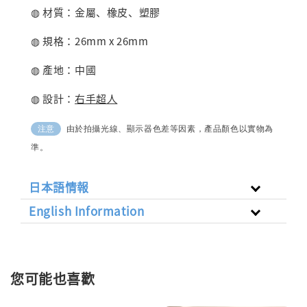
◍ 材質：
金屬、橡皮、塑膠
◍ 規格：26
m
m x 26
m
m
◍ 產地：中國
◍ 設計：
右手超人
由於拍攝光線、顯示器色差等因素，產品顏色以實物為
注意
準。
日本語情報
English Information
您可能也喜歡