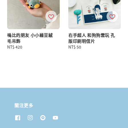
嗚比的朋友 小小綠豆絨
右手超人 和狗狗雲玩 孔
毛吊飾
版印刷明信片
Regular
NT$ 420
Regular
NT$ 50
price
price
關注更多