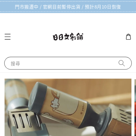
門市搬遷中 / 官網目前暫停出貨 / 預計8月10日恢復
搜尋