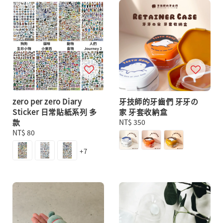
zero per zero Diary
牙技師的牙齒們 牙牙の
Sticker 日常貼紙系列 多
家 牙套收納盒
款
Regular
NT$ 350
Regular
NT$ 80
price
price
+7