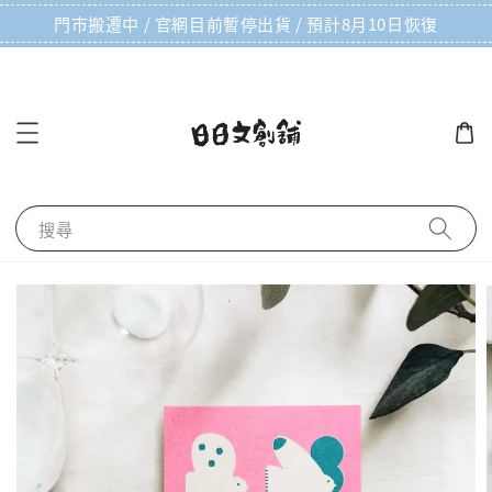
門市搬遷中 / 官網目前暫停出貨 / 預計8月10日恢復
搜尋