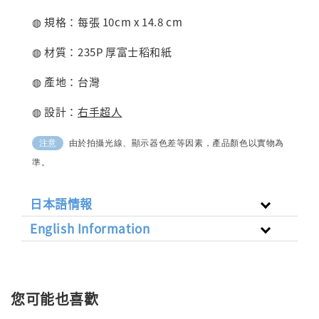
◍ 規格：每張 10cm x 14.8 cm
◍ 材質：235P 厚富士稻和紙
◍ 產地：台灣
◍ 設計：
右手超人
由於拍攝光線、顯示器色差等因素，產品顏色以實物為
注意
準。
日本語情報
English Information
您可能也喜歡