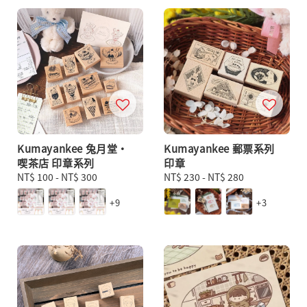
Kumayankee 兔月堂・
Kumayankee 郵票系列
喫茶店 印章系列
印章
Regular
NT$ 100
-
NT$ 300
Regular
NT$ 230
-
NT$ 280
price
price
+9
+3