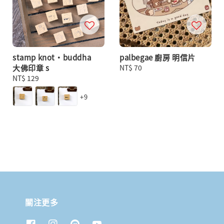
stamp knot・buddha
palbegae 廚房 明信片
大佛印章 s
Regular
NT$ 70
Regular
NT$ 129
price
price
+9
關注更多