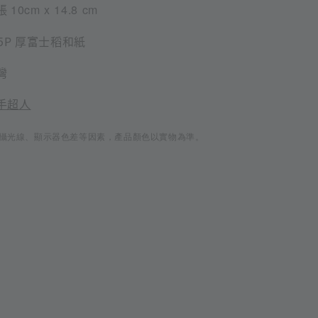
張
10
cm
x 14.8 cm
35P 厚富士稻和紙
灣
手超人
攝光線、顯示器色差等因素，產品顏色以實物為準。