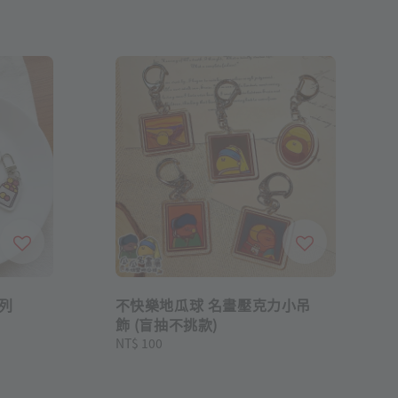
列
不快樂地瓜球 名畫壓克力小吊
飾 (盲抽不挑款)
Regular
NT$ 100
price