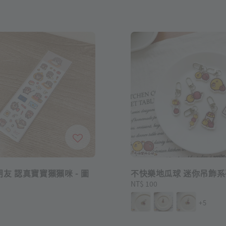
友 認真寶寶獺獺咪 - 圖
不快樂地瓜球 迷你吊飾系
Regular
NT$ 100
price
+5