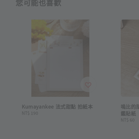
您可能也喜歡
Kumayankee 法式甜點 拍紙本
嗚比的朋
鑑貼紙
Regular
NT$ 190
price
Regular
NT$ 60
price