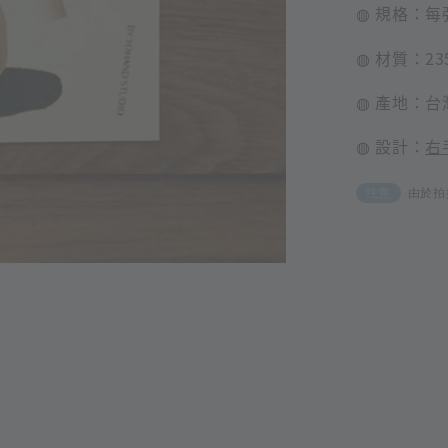
◍ 規格：每
◍ 材質：2
◍ 產地：台
◍ 設計：
右
由於拍
注意