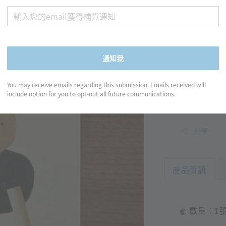
右手超
Bala
Regular
NT$ 50
price
通知我
You may receive emails regarding this submission. Emails received will
include option for you to opt-out all future communications.
分享
產品資訊
◍ 數量：1