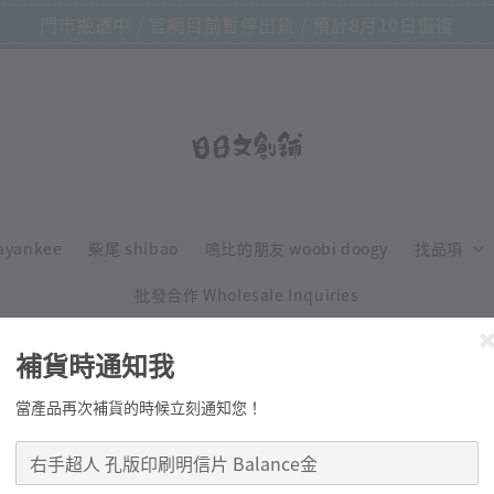
門市搬遷中 / 官網目前暫停出貨 / 預計8月10日恢復
ayankee
柴尾 shibao
嗚比的朋友 woobi doogy
找品項
批發合作 Wholesale Inquiries
補貨時通知我
當產品再次補貨的時候立刻通知您！
右手超人