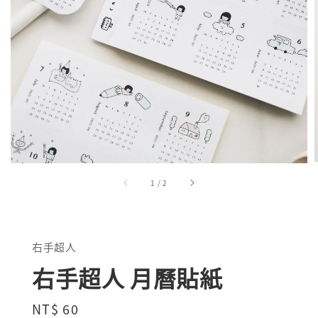
1
/
2
右手超人
右手超人 月曆貼紙
Regular
NT$ 60