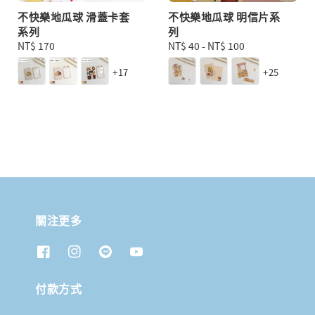
不快樂地瓜球 滑蓋卡套
不快樂地瓜球 明信片系
系列
列
Regular
NT$ 170
Regular
NT$ 40
-
NT$ 100
price
price
+17
+25
關注更多
付款方式