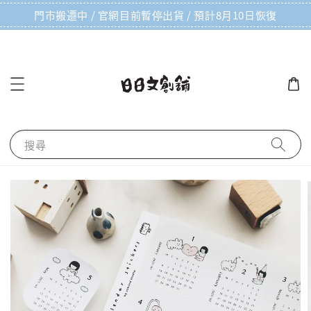
門市搬遷中 / 官網目前暫停出貨 / 預計8月10日恢復
搜尋