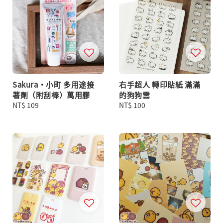
Sakura・小町 多用途接
右手超人 轉印貼紙 滿滿
著劑（附刮棒）萬用膠
的狗狗雲
Regular
NT$ 109
Regular
NT$ 100
price
price