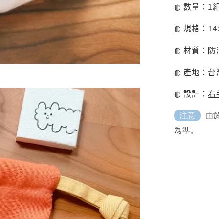
◍ 數量：1
◍ 規格：
14
◍ 材質：
防
◍ 產地：台
◍ 設計：
右
由
注意
為準。