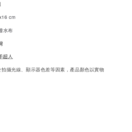
組
x16 cm
潑水布
灣
手超人
於拍攝光線、顯示器色差等因素，產品顏色以實物