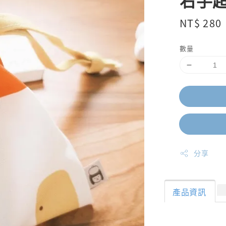
右手超
Regular
NT$ 280
price
數量
分享
產品資訊