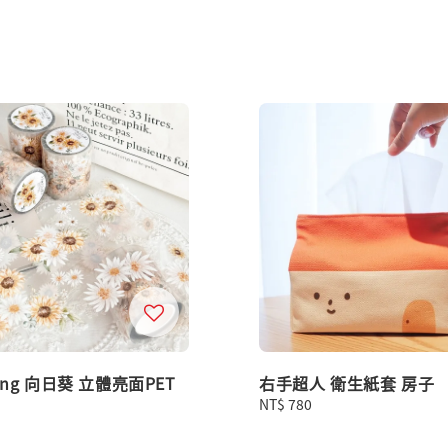
ong 向日葵 立體亮面PET
右手超人 衛生紙套 房子
Regular
NT$ 780
price