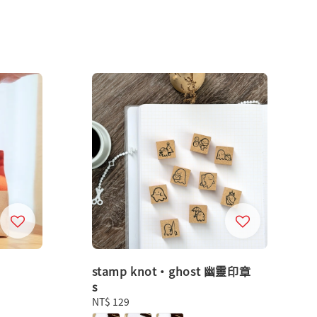
stamp knot・ghost 幽靈印章
s
Regular
NT$ 129
price