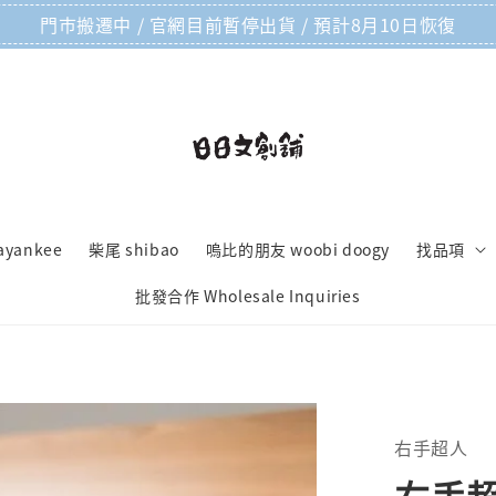
門市搬遷中 / 官網目前暫停出貨 / 預計8月10日恢復
ayankee
柴尾 shibao
嗚比的朋友 woobi doogy
找品項
批發合作 Wholesale Inquiries
右手超人