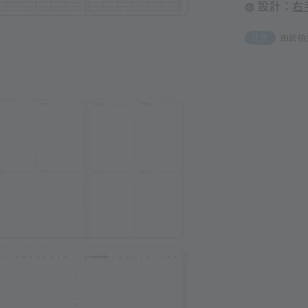
◍ 設計：
右
由於拍
注意