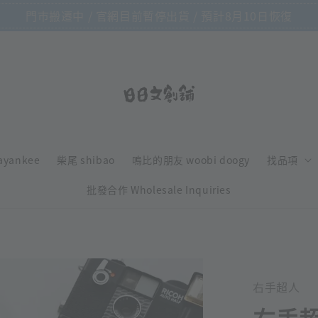
門市搬遷中 / 官網目前暫停出貨 / 預計8月10日恢復
ayankee
柴尾 shibao
嗚比的朋友 woobi doogy
找品項
批發合作 Wholesale Inquiries
右手超人