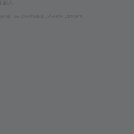
手超人
攝光線、顯示器色差等因素，產品顏色以實物為準。