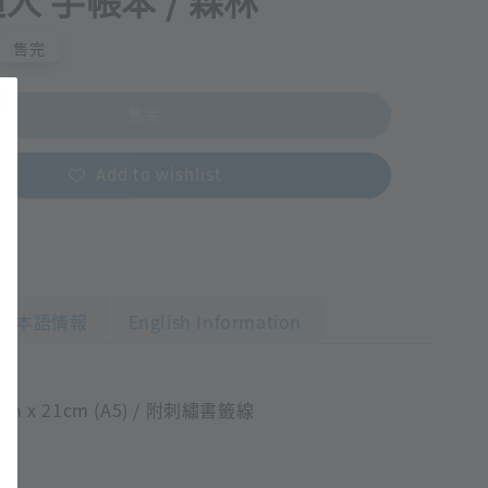
人 手帳本 / 森林
售完
售完
Add to wishlist
日本語情報
English Information
m x 21cm (A5) / 附刺繡書籤線