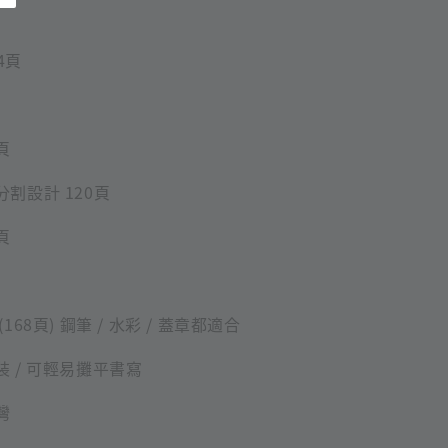
4頁
頁
分割設計 120頁
頁
168頁) 鋼筆 / 水彩 / 蓋章都適合
裝 / 可輕易攤平書寫
灣