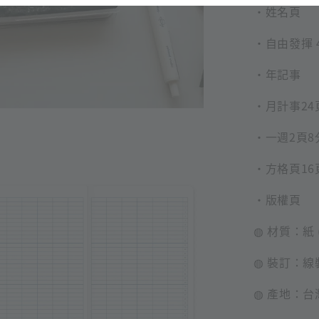
・姓名頁
・自由發揮 
・年記事
・月計事24
・一週2頁8
・方格頁16
・版權頁
◍ 材質：紙 (
◍ 裝訂：線
◍ 產地：台