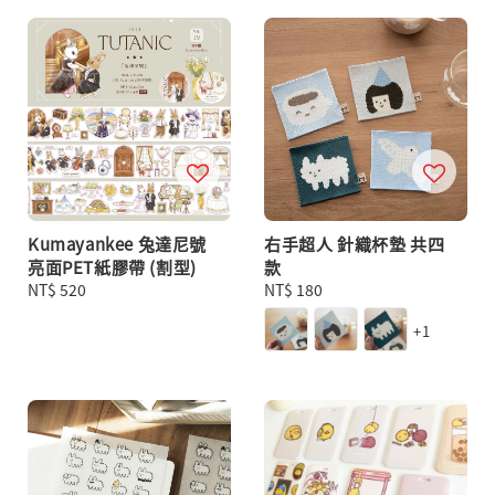
Kumayankee 兔達尼號
右手超人 針織杯墊 共四
亮面PET紙膠帶 (割型)
款
Regular
NT$ 520
Regular
NT$ 180
price
price
+1