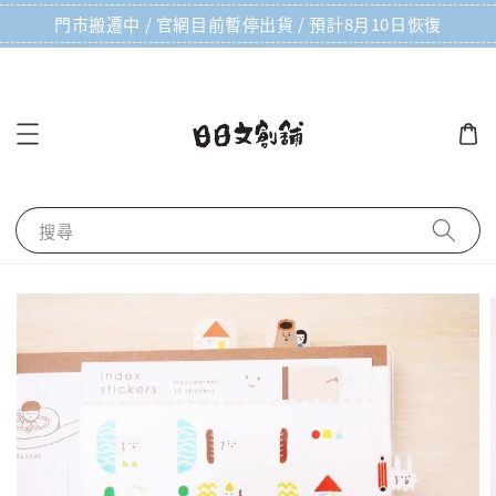
門市搬遷中 / 官網目前暫停出貨 / 預計8月10日恢復
搜尋