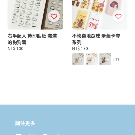
右手超人 轉印貼紙 滿滿
不快樂地瓜球 滑蓋卡套
的狗狗雲
系列
Regular
NT$ 100
Regular
NT$ 170
price
price
+17
關注更多