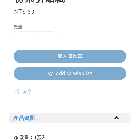
Regular
NT$ 60
price
數量
加入購物車
Add to wishlist
分享
產品資訊
◍ 數量：1張入