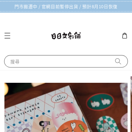
門市搬遷中 / 官網目前暫停出貨 / 預計8月10日恢復
搜尋