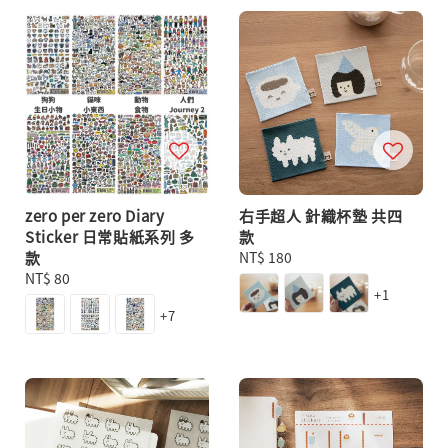
zero per zero Diary
右手超人 針織杯墊 共四
Sticker 日常貼紙系列 多
款
款
Regular
NT$ 180
Regular
NT$ 80
price
+1
price
+7