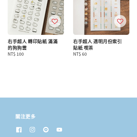
右手超人 轉印貼紙 滿滿
右手超人 透明月份索引
的狗狗雲
貼紙 喫茶
Regular
NT$ 100
Regular
NT$ 60
price
price
關注更多