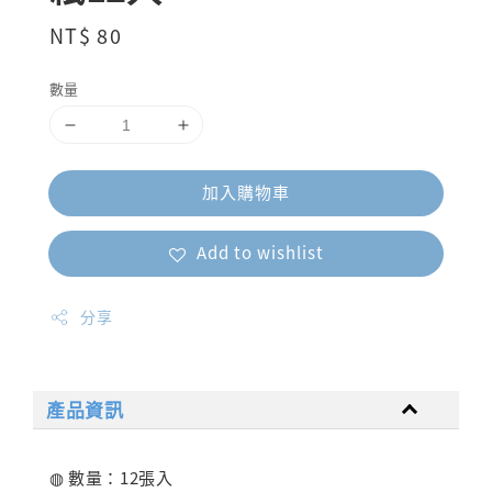
Regular
NT$ 80
price
數量
加入購物車
Add to wishlist
分享
產品資訊
◍ 數量：12張入