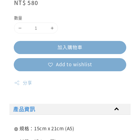
Regular
NT$ 580
price
數量
加入購物車
Add to wishlist
分享
產品資訊
◍ 規格：15cm x 21cm (A5)