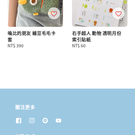
嗚比的朋友 綠豆毛毛卡
右手超人 動物 透明月份
套
索引貼紙
Regular
NT$ 390
Regular
NT$ 60
price
price
關注更多