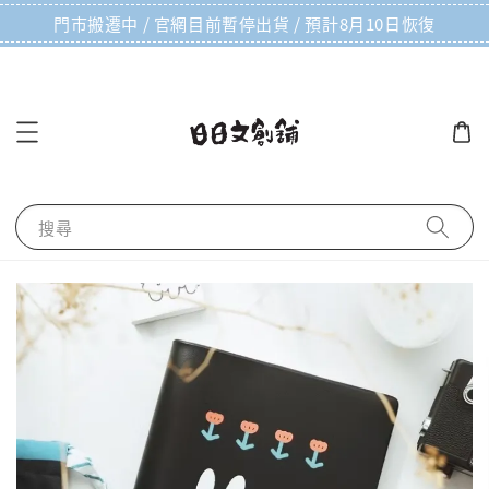
門市搬遷中 / 官網目前暫停出貨 / 預計8月10日恢復
搜尋