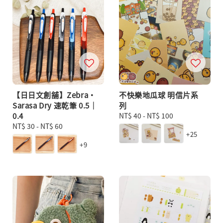
【日日文創舖】Zebra・
不快樂地瓜球 明信片系
Sarasa Dry 速乾筆 0.5｜
列
0.4
Regular
NT$ 40
-
NT$ 100
Regular
NT$ 30
-
NT$ 60
price
+25
price
+9