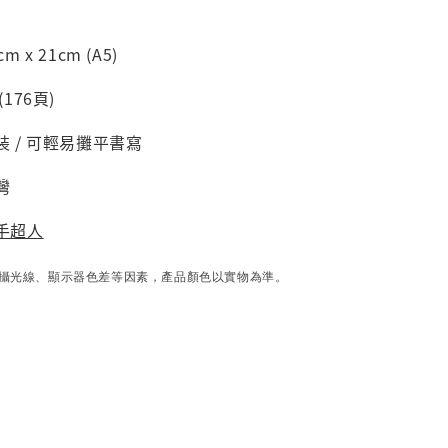
 x 21cm (A5)
176頁)
裝 / 可輕易攤平書寫
灣
手超人
攝光線、顯示器色差等因素，產品顏色以實物為準。