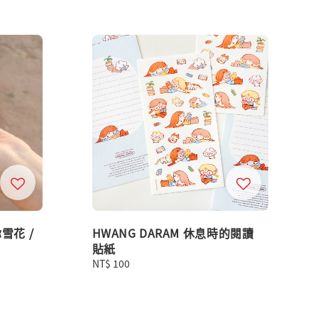
雪花 /
HWANG DARAM 休息時的閱讀
貼紙
Regular
NT$ 100
price