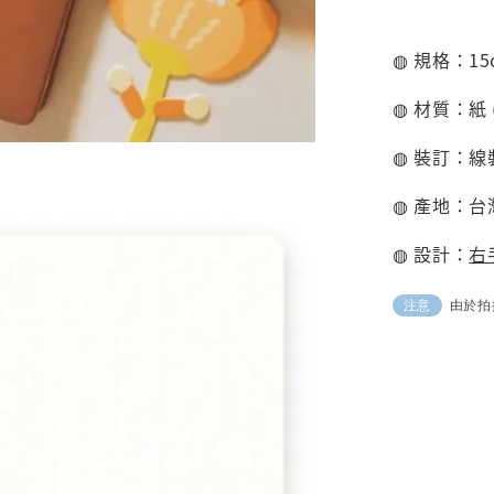
◍ 規格：15cm
◍ 材質：紙 (
◍ 裝訂：線
◍ 產地：台
◍ 設計：
右
由於拍
注意