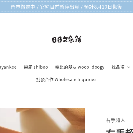
門市搬遷中 / 官網目前暫停出貨 / 預計8月10日恢復
ayankee
柴尾 shibao
嗚比的朋友 woobi doogy
找品項
批發合作 Wholesale Inquiries
右手超人