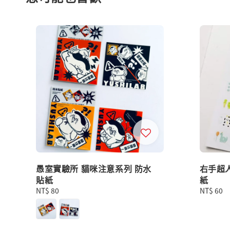
愚室實驗所 貓咪注意系列 防水
右手超
貼紙
紙
Regular
NT$ 80
Regular
NT$ 60
price
price