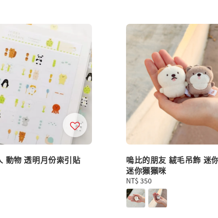
人 動物 透明月份索引貼
嗚比的朋友 絨毛吊飾 迷你
迷你獺獺咪
Regular
NT$ 350
price