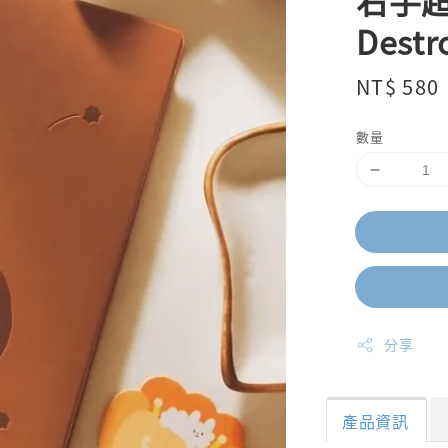
右手超
Destr
Regular
NT$ 580
price
數量
分享
產品資訊