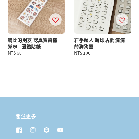
嗚比的朋友 認真寶寶獺
右手超人 轉印貼紙 滿滿
獺咪 - 圖鑑貼紙
的狗狗雲
Regular
NT$ 60
Regular
NT$ 100
price
price
關注更多