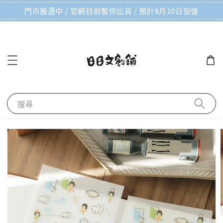
門市搬遷中 / 官網目前暫停出貨 / 預計8月10日恢復
搜尋