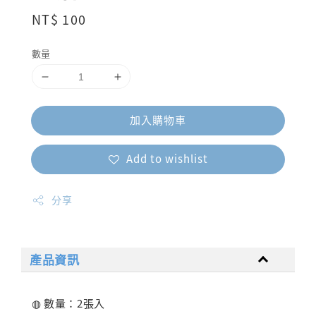
Regular
NT$ 100
price
數量
加入購物車
Add to wishlist
分享
產品資訊
◍ 數量：2張入