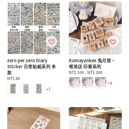
zero per zero Diary
Kumayankee 兔月堂・
Sticker 日常貼紙系列 多
喫茶店 印章系列
款
Regular
NT$ 100
-
NT$ 300
Regular
NT$ 80
price
+9
price
+7