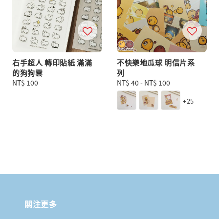
右手超人 轉印貼紙 滿滿
不快樂地瓜球 明信片系
的狗狗雲
列
Regular
NT$ 100
Regular
NT$ 40
-
NT$ 100
price
price
+25
關注更多