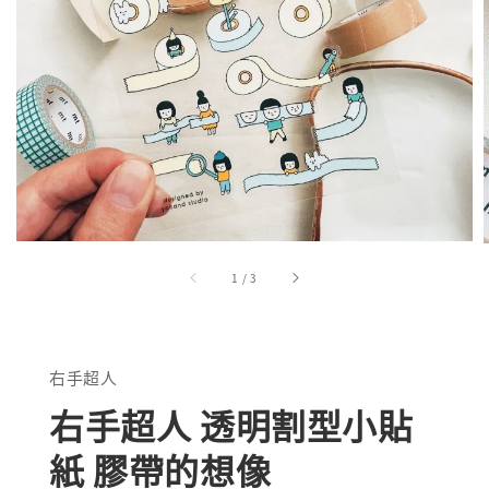
1
/
3
右手超人
右手超人 透明割型小貼
紙 膠帶的想像