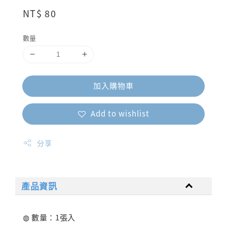
Regular
NT$ 80
price
數量
加入購物車
Add to wishlist
分享
產品資訊
◍ 數量：1張入