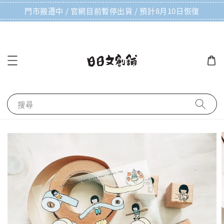
門市搬遷中 / 官網目前暫停出貨 / 預計8月10日恢復
搜尋