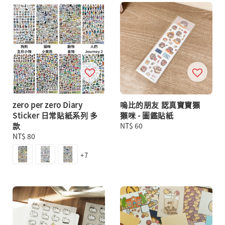
zero per zero Diary
嗚比的朋友 認真寶寶獺
Sticker 日常貼紙系列 多
獺咪 - 圖鑑貼紙
款
Regular
NT$ 60
Regular
NT$ 80
price
price
+7