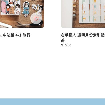
 中貼紙 4-1 旅行
右手超人 透明月份索引貼
茶
Regular
NT$ 60
price