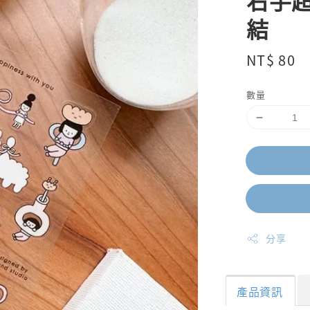
右手超
結
Regular
NT$ 80
price
數量
分享
產品資訊