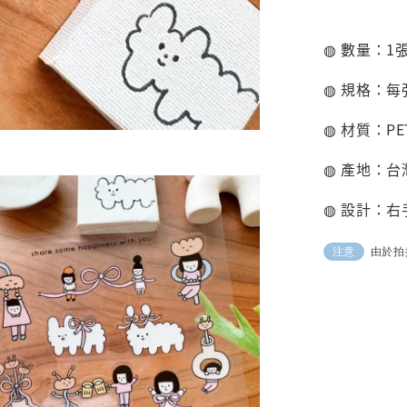
◍ 數量：1
◍ 規格：每張
◍ 材質：PE
◍ 產地：台
◍ 設計：右
由於拍
注意