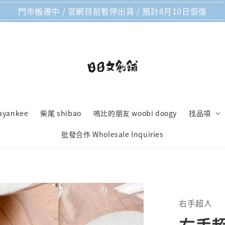
門市搬遷中 / 官網目前暫停出貨 / 預計8月10日恢復
ayankee
柴尾 shibao
嗚比的朋友 woobi doogy
找品項
批發合作 Wholesale Inquiries
右手超人