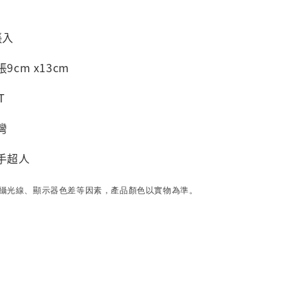
張入
9cm x13cm
T
灣
手超人
攝光線、顯示器色差等因素，產品顏色以實物為準。