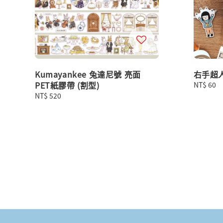
Kumayankee 兔達尼號 亮面
右手超人
PET紙膠帶 (割型)
Regular
NT$ 60
price
Regular
NT$ 520
price