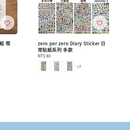
紙 喫
zero per zero Diary Sticker 日
常貼紙系列 多款
Regular
NT$ 80
price
+7