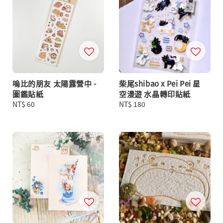
嗚比的朋友 太陽露營中 -
柴尾shibao x Pei Pei 星
圖鑑貼紙
空漫遊 水晶轉印貼紙
Regular
NT$ 60
Regular
NT$ 180
price
price