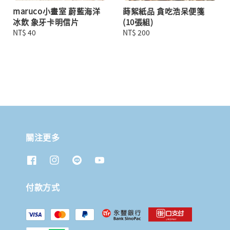
maruco小畫室 蔚藍海洋
蒔絮紙品 貪吃浩呆便箋
冰飲 象牙卡明信片
(10張組)
Regular
NT$ 40
Regular
NT$ 200
price
price
關注更多
付款方式