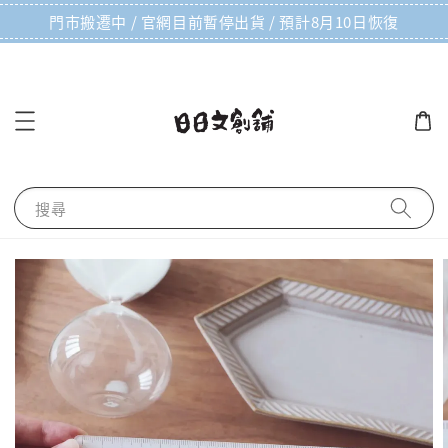
門市搬遷中 / 官網目前暫停出貨 / 預計8月10日恢復
搜尋