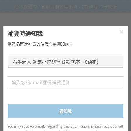
門市搬遷中 / 官網目前暫停出貨 / 預計8月10日恢復
補貨時通知我
當產品再次補貨的時候立刻通知您！
搜尋
通知我
You may receive emails regarding this submission. Emails received will