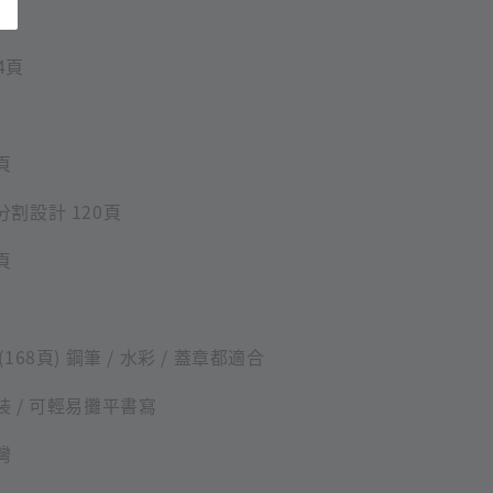
4頁
頁
分割設計 120頁
頁
168頁) 鋼筆 / 水彩 / 蓋章都適合
裝 / 可輕易攤平書寫
灣