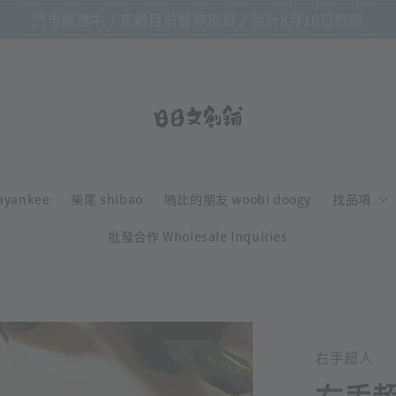
門市搬遷中 / 官網目前暫停出貨 / 預計8月10日恢復
ayankee
柴尾 shibao
嗚比的朋友 woobi doogy
找品項
批發合作 Wholesale Inquiries
右手超人