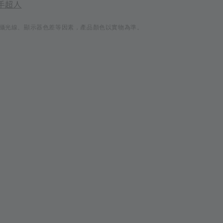
手超人
攝光線、顯示器色差等因素，產品顏色以實物為準。