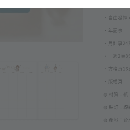
・姓名頁
・自由發揮 
・年記事
・月計事24
・一週2頁8
・方格頁16
・版權頁
◍ 材質：紙 (
◍ 裝訂：線
◍ 產地：台