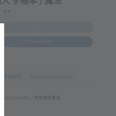
人 手帳本 / 魔法
售完
售完
Add to wishlist
日本語情報
English Information
m x 21cm (A5) / 附刺繡書籤線