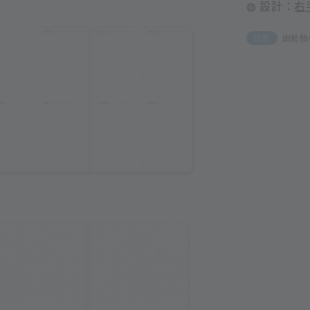
◍ 設計：
右
由於拍
注意