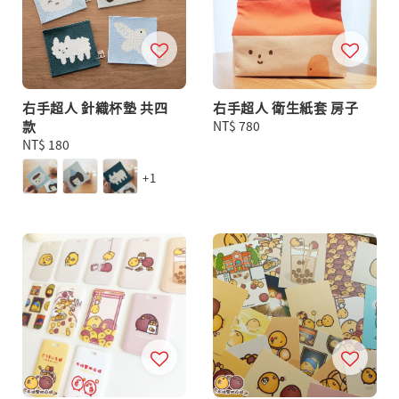
右手超人 針織杯墊 共四
右手超人 衛生紙套 房子
款
Regular
NT$ 780
Regular
NT$ 180
price
price
+1