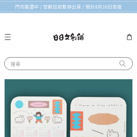
門市搬遷中 / 官網目前暫停出貨 / 預計8月10日恢復
搜尋