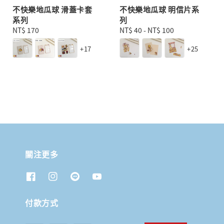
不快樂地瓜球 滑蓋卡套
不快樂地瓜球 明信片系
系列
列
Regular
NT$ 170
Regular
NT$ 40
-
NT$ 100
price
price
+17
+25
關注更多
付款方式