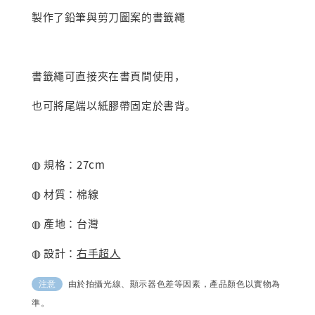
製作了鉛筆與剪刀圖案的書籤繩
書籤繩可直接夾在書頁間使用，
也可將尾端以紙膠帶固定於書背。
◍ 規格：27cm
◍ 材質：棉線
◍ 產地：台灣
◍ 設計：
右手超人
由於拍攝光線、顯示器色差等因素，產品顏色以實物為
注意
準。