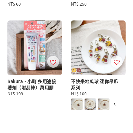
Regular
NT$ 60
Regular
NT$ 250
price
price
Sakura・小町 多用途接
不快樂地瓜球 迷你吊飾
著劑（附刮棒）萬用膠
系列
Regular
NT$ 109
Regular
NT$ 100
price
price
+5