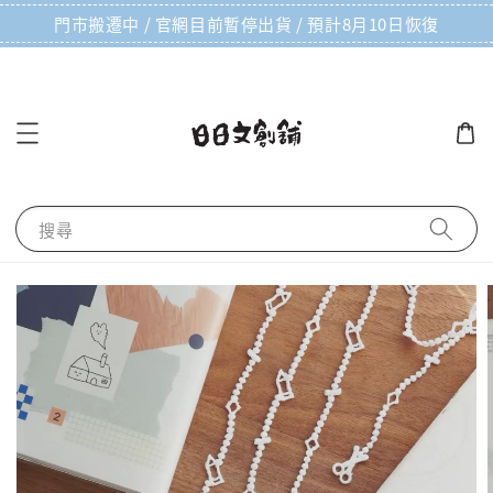
門市搬遷中 / 官網目前暫停出貨 / 預計8月10日恢復
搜尋