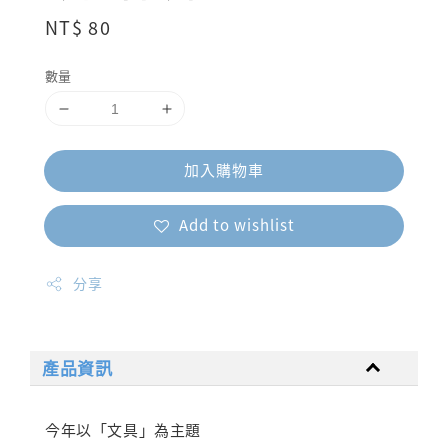
Regular
NT$ 80
price
數量
加入購物車
Add to wishlist
分享
產品資訊
今年以「文具」為主題