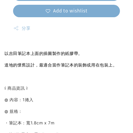
Add to wishlist
分享
以吉田筆記本上面的插圖製作的紙膠帶。
道地的懷舊設計，最適合當作筆記本的裝飾或用在包裝上。
꒰ 商品資訊 ꒱
◍ 內容：1捲入
◍ 規格：
・筆記本：寬1.8cm x 7m