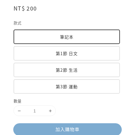
Regular
NT$ 200
price
款式
筆記本
第1節 日文
第2節 生活
第3節 運動
數量
加入購物車