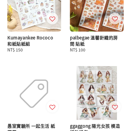
Kumayankee Rococo
palbegae 溫馨針織的房
和紙貼紙組
間 貼紙
Regular
NT$ 150
Regular
NT$ 100
price
price
愚室實驗所 一起生活 紙
ggaggong 陽光女孩 模造