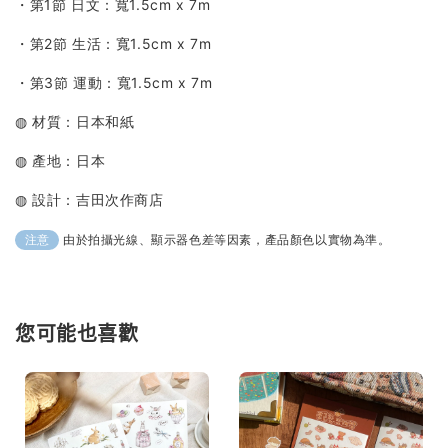
・第1節 日文：寬1.5cm x 7m
・第2節 生活：
寬1.5cm x 7m
・第3節 運動：
寬1.5cm x 7m
◍ 材質：日本和紙
◍ 產地：日本
◍ 設計：吉田次作商店
由於拍攝光線、顯示器色差等因素，產品顏色以實物為準。
注意
您可能也喜歡