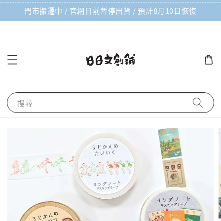
門市搬遷中 / 官網目前暫停出貨 / 預計8月10日恢復
搜尋