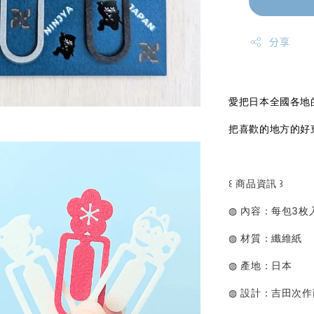
分享
愛把日本全國各地
把喜歡的地方的好
꒰ 商品資訊 ꒱
◍ 內容：每包3枚
◍ 材質：纖維紙
◍ 產地：日本
◍ 設計：吉田次作