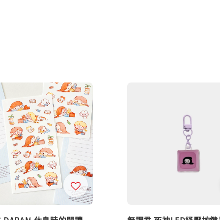
G DARAM 休息時的閱讀
無謂君 死神LED紓壓按鍵