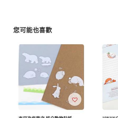
您可能也喜歡
吉田次作商店 純白動物貼紙
HWAN