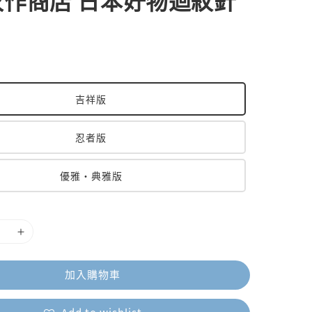
次作商店 日本好物迴紋針
吉祥版
忍者版
優雅・典雅版
加入購物車