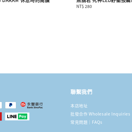
Regular
NT$ 280
price
聯繫我們
本店地址
批發合作 Wholesale Inquiries
常見問題｜FAQs