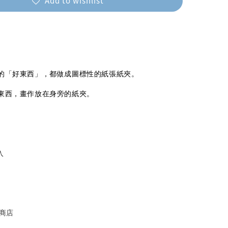
Add to wishlist
的「好東西」，都做成圖標性的紙張紙夾。
東西，畫作放在身旁的紙夾。
入
商店