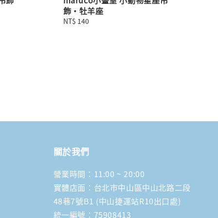
飾・牡羊座
Regular
NT$ 140
price
關於我們
營業時間：11:00 ~ 20:00
實體店面：台北市中山區中山北路二段
48巷7號B1 (中山捷運站R10出口處)
統一編號：75908413