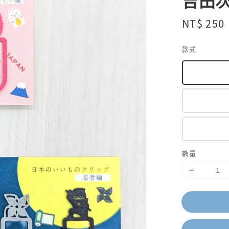
吉田
Regular
NT$ 250
price
款式
數量