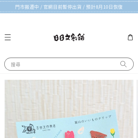
門市搬遷中 / 官網目前暫停出貨 / 預計8月10日恢復
搜尋