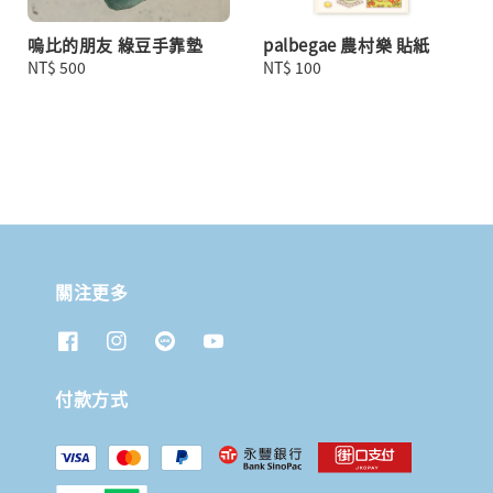
嗚比的朋友 綠豆手靠墊
palbegae 農村樂 貼紙
Regular
NT$ 500
Regular
NT$ 100
price
price
關注更多
付款方式