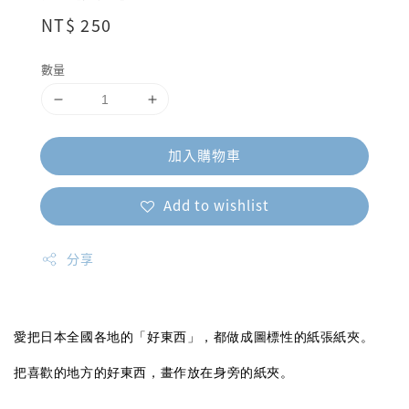
Regular
NT$ 250
price
數量
加入購物車
Add to wishlist
分享
愛把日本全國各地的「好東西」，都做成圖標性的紙張紙夾。
把喜歡的地方的好東西，畫作放在身旁的紙夾。