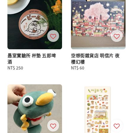
愚室實驗所 杯墊 五郎啤
空想街雜貨店 明信片 夜
酒
櫻幻樓
Regular
NT$ 250
Regular
NT$ 60
price
price