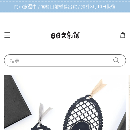
門市搬遷中 / 官網目前暫停出貨 / 預計8月10日恢復
搜尋