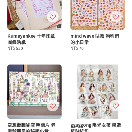
Kumayankee 十年印章
mind wave 貼紙 狗狗們
圖鑑貼紙
的小日常
Regular
NT$ 530
Regular
NT$ 70
price
price
空想街雜貨店 明信片 老
ggaggong 陽光女孩 模造
字號藥局的秘密小巷
紙貼紙包