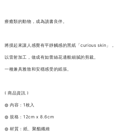
療癒類的動物，成為讀書良伴。
將摸起來讓人感覺有平靜觸感的黑紙「curious skin」，
以雷射加工，做成有如蕾絲花邊般細膩的剪裁。
一種兼具雅致和安穩感受的紙張。
꒰ 商品資訊 ꒱
◍ 內容：1枚入
◍ 規格：12cm x 8.6cm
◍ 材質：紙、聚酯纖維