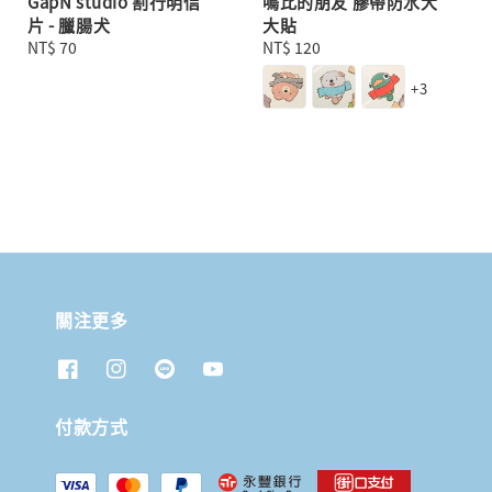
GapN studio 割行明信
嗚比的朋友 膠帶防水大
片 - 臘腸犬
大貼
Regular
NT$ 70
Regular
NT$ 120
price
price
+3
關注更多
付款方式