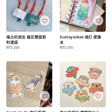
嗚比的朋友 綠豆雙面飲
Kumayankee 梳打 便簽
料提袋
本
Regular
NT$ 250
Regular
NT$ 105
price
price