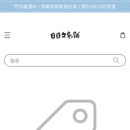
門市搬遷中 / 官網目前暫停出貨 / 預計8月10日恢復
搜尋