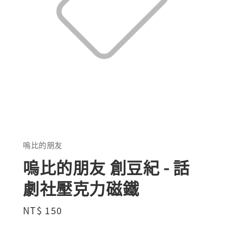
嗚比的朋友
嗚比的朋友 創豆紀 - 話
劇社壓克力磁鐵
Regular
NT$ 150
price