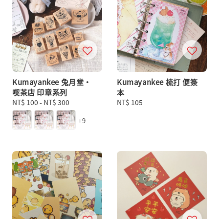
Kumayankee 兔月堂・
Kumayankee 梳打 便簽
喫茶店 印章系列
本
Regular
NT$ 100
-
NT$ 300
Regular
NT$ 105
price
price
+9