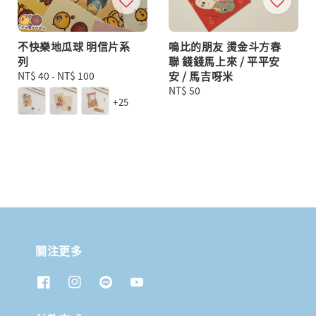
不快樂地瓜球 明信片系
嗚比的朋友 燙金斗方春
列
聯 錢錢馬上來 / 平平安
Regular
NT$ 40
-
NT$ 100
安 / 馬吉呀米
price
Regular
NT$ 50
+25
price
關注更多