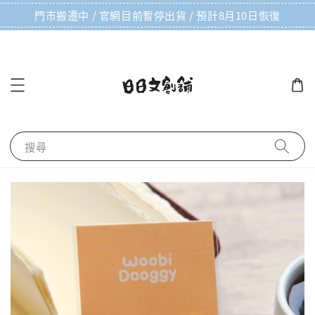
門市搬遷中 / 官網目前暫停出貨 / 預計8月10日恢復
搜尋