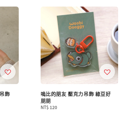
吊飾
嗚比的朋友 壓克力吊飾 綠豆好
朋朋
Regular
NT$ 120
price