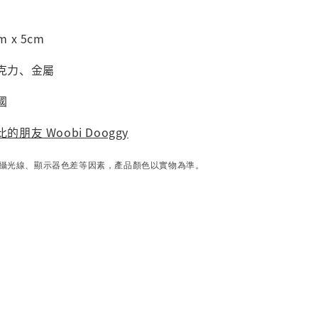
 x 5cm
壓克力、金屬
國
的朋友 Woobi Dooggy
攝光線、顯示器色差等因素，產品顏色以實物為準。