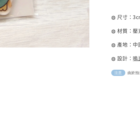
◍ 尺寸：3cm
◍ 材質：
◍ 產地：中
◍ 設計：
嗚比
由於拍
注意