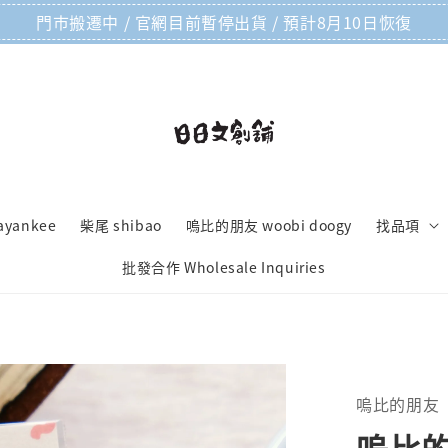
門市搬遷中 / 官網目前暫停出貨 / 預計8月10日恢復
ayankee
柴尾 shibao
嗚比的朋友 woobi doogy
找品項
批發合作 Wholesale Inquiries
嗚比的朋友