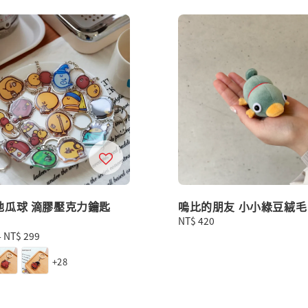
地瓜球 滴膠壓克力鑰匙
嗚比的朋友 小小綠豆絨毛
Regular
NT$ 420
price
-
NT$ 299
+28