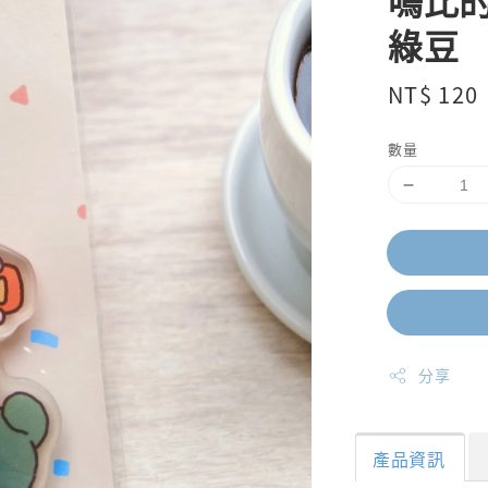
嗚比的
綠豆
Regular
NT$ 120
price
數量
分享
產品資訊