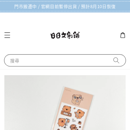
門市搬遷中 / 官網目前暫停出貨 / 預計8月10日恢復
搜尋