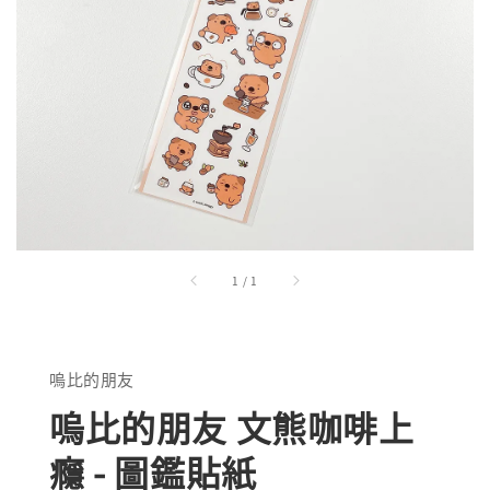
1
/
1
嗚比的朋友
嗚比的朋友 文熊咖啡上
癮 - 圖鑑貼紙