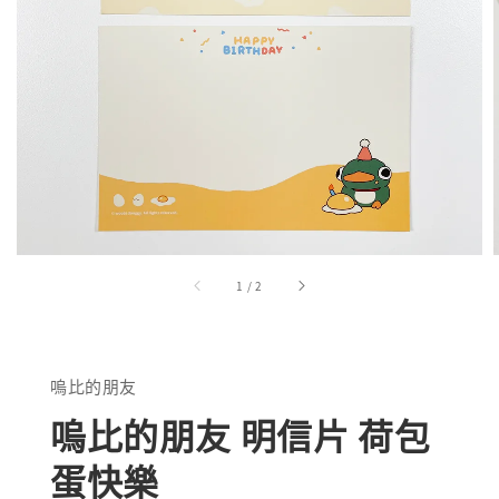
1
/
2
嗚比的朋友
嗚比的朋友 明信片 荷包
蛋快樂