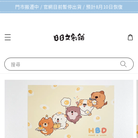
門市搬遷中 / 官網目前暫停出貨 / 預計8月10日恢復
搜尋