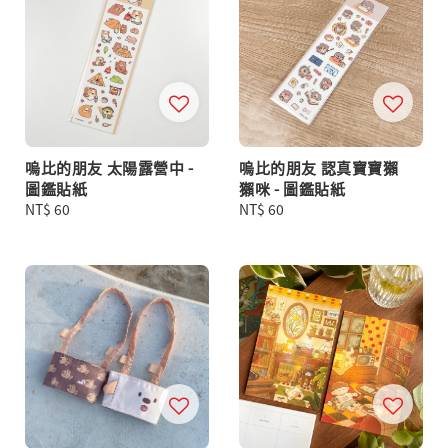
嗚比的朋友 太陽露營中 -
嗚比的朋友 認真寶寶獺
圖鑑貼紙
獺咪 - 圖鑑貼紙
Regular
NT$ 60
Regular
NT$ 60
price
price