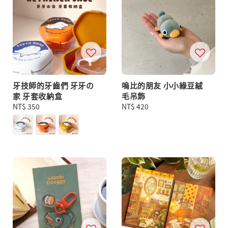
牙技師的牙齒們 牙牙の
嗚比的朋友 小小綠豆絨
家 牙套收納盒
毛吊飾
Regular
NT$ 350
Regular
NT$ 420
price
price