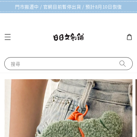
門市搬遷中 / 官網目前暫停出貨 / 預計8月10日恢復
搜尋