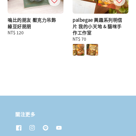
嗚比的朋友 壓克力吊飾
palbegae 興趣系列明信
綠豆好朋朋
片 我的小天地 & 貓咪手
Regular
NT$ 120
作工作室
price
Regular
NT$ 70
price
關注更多