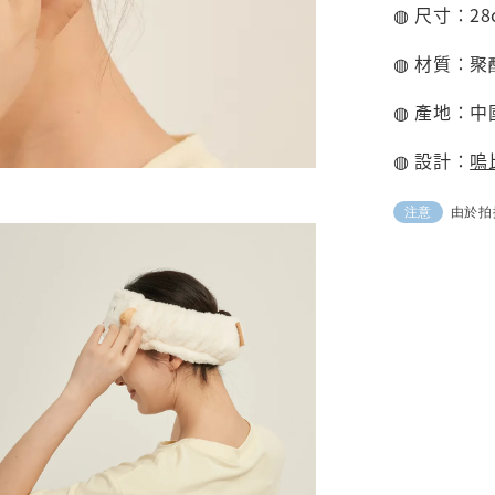
◍ 尺寸：28c
◍ 材質：
◍ 產地：中
◍ 設計：
嗚比
由於拍
注意