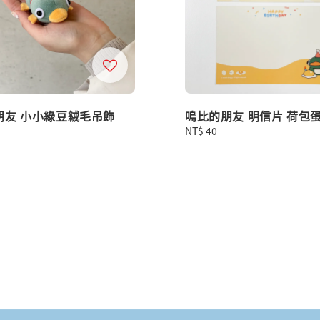
朋友 小小綠豆絨毛吊飾
嗚比的朋友 明信片 荷包
Regular
NT$ 40
price