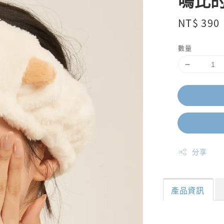
嗚比的
Regular
NT$ 390
price
數量
分享
產品資訊