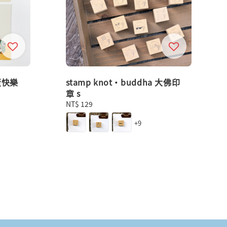
蛋快樂
stamp knot・buddha 大佛印
章 s
Regular
NT$ 129
price
+9