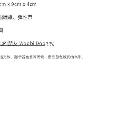
m x 9cm x 4cm
聚酯纖維、彈性帶
國
的朋友 Woobi Dooggy
攝光線、顯示器色差等因素，產品顏色以實物為準。