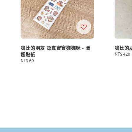
嗚比的朋友 認真寶寶獺獺咪 - 圖
嗚比的
鑑貼紙
Regular
NT$ 420
price
Regular
NT$ 60
price