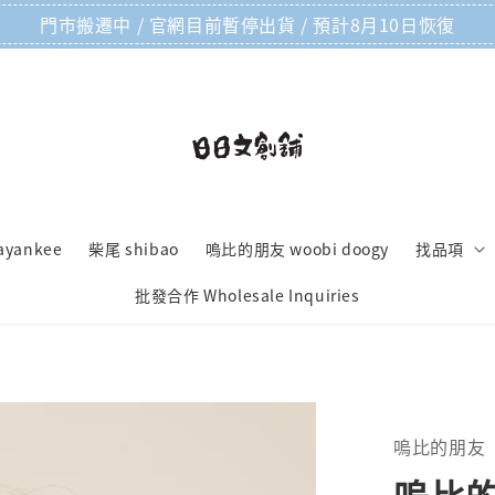
門市搬遷中 / 官網目前暫停出貨 / 預計8月10日恢復
ayankee
柴尾 shibao
嗚比的朋友 woobi doogy
找品項
批發合作 Wholesale Inquiries
嗚比的朋友