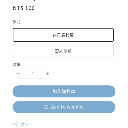
Regular
NT$ 100
price
款式
冬日馬鈴薯
雪人草莓
數量
加入購物車
Add to wishlist
分享