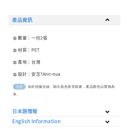
產品資訊
◍ 數量：一份2張
◍ 材質：PET
◍ 產地：台灣
◍ 設計：安怎?Ann-nua
由於拍攝光線、顯示器色差等因素，產品顏色以實物為
注意
準。
日本語情報
English Information