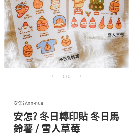
1
/
1
安怎?Ann-nua
安怎? 冬日轉印貼 冬日馬
鈴薯 / 雪人草莓