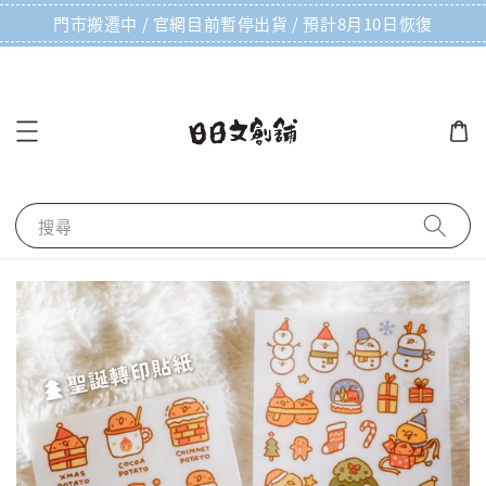
門市搬遷中 / 官網目前暫停出貨 / 預計8月10日恢復
搜尋