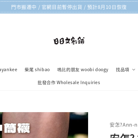
門市搬遷中 / 官網目前暫停出貨 / 預計8月10日恢復
ayankee
柴尾 shibao
嗚比的朋友 woobi doogy
找品項
批發合作 Wholesale Inquiries
安怎?Ann-n