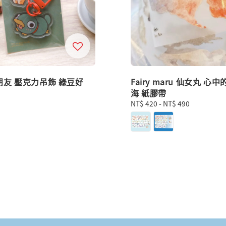
朋友 壓克力吊飾 綠豆好
Fairy maru 仙女丸 心
海 紙膠帶
Regular
NT$ 420
-
NT$ 490
price