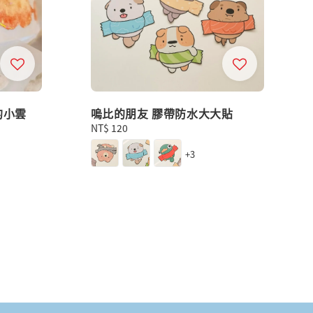
中的小雲
嗚比的朋友 膠帶防水大大貼
Regular
NT$ 120
price
+3