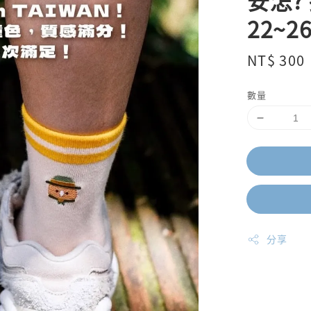
安怎?
22~2
Regular
NT$ 300
price
數量
分享