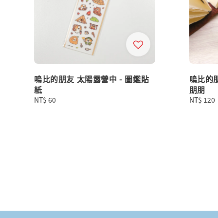
嗚比的朋友 太陽露營中 - 圖鑑貼
嗚比的
紙
朋朋
Regular
NT$ 60
Regular
NT$ 120
price
price