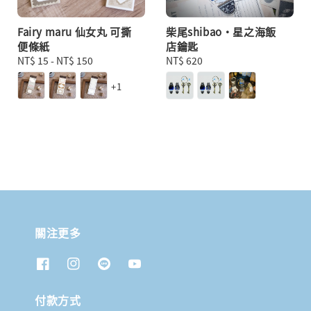
Fairy maru 仙女丸 可撕
柴尾shibao・星之海飯
便條紙
店鑰匙
Regular
NT$ 15
-
NT$ 150
Regular
NT$ 620
price
price
+1
關注更多
付款方式