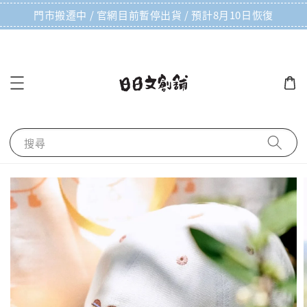
門市搬遷中 / 官網目前暫停出貨 / 預計8月10日恢復
搜尋