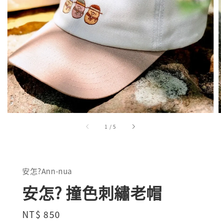
1
/
5
安怎?Ann-nua
安怎? 撞色刺繡老帽
Regular
NT$ 850