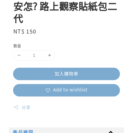
安怎? 路上觀察貼紙包二
代
Regular
NT$ 150
price
數量
加入購物車
Add to wishlist
分享
產品資訊