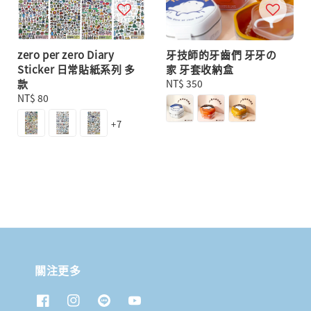
zero per zero Diary
牙技師的牙齒們 牙牙の
Sticker 日常貼紙系列 多
家 牙套收納盒
款
Regular
NT$ 350
Regular
NT$ 80
price
price
+7
關注更多