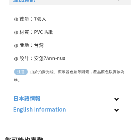
◍ 數量：7張入
◍ 材質：PVC貼紙
◍ 產地：台灣
◍ 設計：安怎?Ann-nua
由於拍攝光線、顯示器色差等因素，產品顏色以實物為
注意
準。
日本語情報
English Information