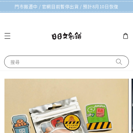
門市搬遷中 / 官網目前暫停出貨 / 預計8月10日恢復
搜尋