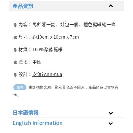
產品資訊
◍ 內容：馬鈴薯一隻、娃包一個、撞色編織繩一條
◍ 尺寸：約10cm x
10cm x
7cm
◍ 材質：100%聚酯纖維
◍ 產地：中國
◍ 設計：
安怎?Ann-nua
由於拍攝光線、顯示器色差等因素，產品顏色以實物為
注意
準。
日本語情報
English Information