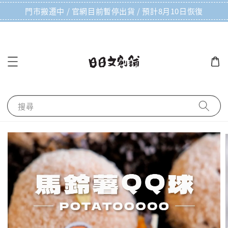
門市搬遷中 / 官網目前暫停出貨 / 預計8月10日恢復
搜尋