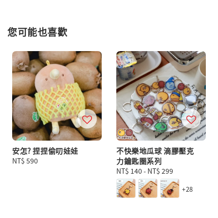
您可能也喜歡
安怎? 捏捏偷叨娃娃
不快樂地瓜球 滴膠壓克
Regular
NT$ 590
力鑰匙圈系列
price
Regular
NT$ 140
-
NT$ 299
price
+28