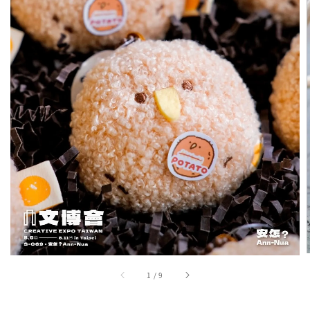
1
/
9