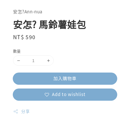
安怎?Ann-nua
安怎? 馬鈴薯娃包
Regular
NT$ 590
price
數量
加入購物車
Add to wishlist
分享