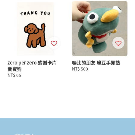
zero per zero 感謝卡片
嗚比的朋友 綠豆手靠墊
貴賓狗
Regular
NT$ 500
Regular
NT$ 65
price
price