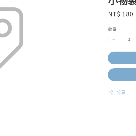
小物
Regular
NT$ 180
price
數量
分享