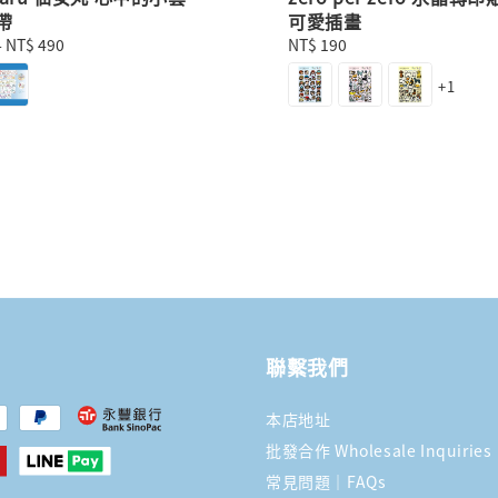
帶
可愛插畫
-
NT$ 490
Regular
NT$ 190
price
+1
聯繫我們
本店地址
批發合作 Wholesale Inquiries
常見問題｜FAQs