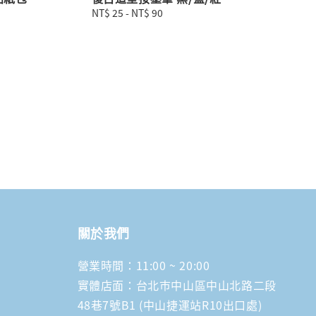
Regular
NT$ 25
-
NT$ 90
price
關於我們
營業時間：11:00 ~ 20:00
實體店面：台北市中山區中山北路二段
48巷7號B1 (中山捷運站R10出口處)