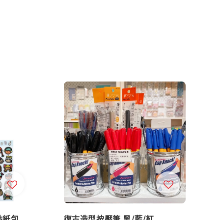
印貼紙包
復古造型按壓筆 黑/藍/紅