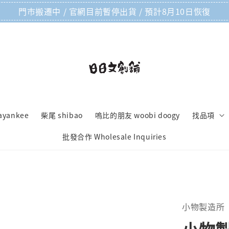
門市搬遷中 / 官網目前暫停出貨 / 預計8月10日恢復
ayankee
柴尾 shibao
嗚比的朋友 woobi doogy
找品項
批發合作 Wholesale Inquiries
小物製造所