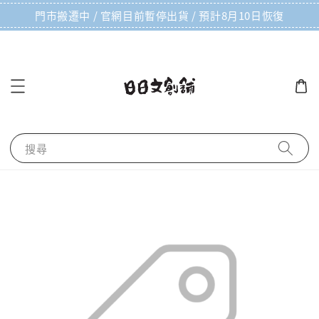
門市搬遷中 / 官網目前暫停出貨 / 預計8月10日恢復
搜尋