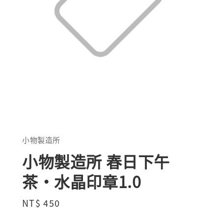
小物製造所
小物製造所 春日下午
茶・水晶印章1.0
Regular
NT$ 450
price