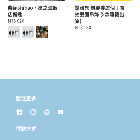
柴尾shibao・星之海飯
搗蛋鬼 偶要養這個！盲
店鑰匙
抽雙面吊飾 (5款隨機出
Regular
NT$ 620
貨)
price
Regular
NT$ 150
price
關注更多
付款方式