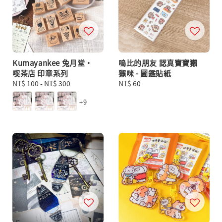
Kumayankee 兔月堂・
嗚比的朋友 認真寶寶獺
喫茶店 印章系列
獺咪 - 圖鑑貼紙
Regular
NT$ 100
-
NT$ 300
Regular
NT$ 60
price
price
+9