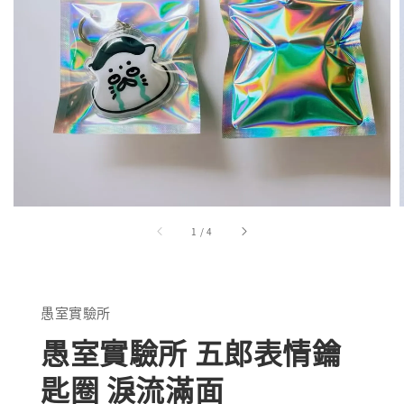
1
/
4
愚室實驗所
愚室實驗所 五郎表情鑰
匙圈 淚流滿面