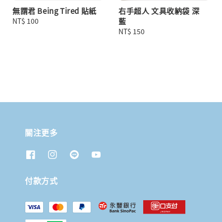
無謂君 Being Tired 貼紙
右手超人 文具收納袋 深
Regular
NT$ 100
藍
price
Regular
NT$ 150
price
關注更多
付款方式