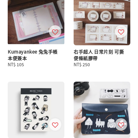
Kumayankee 兔兔手帳
右手超人 日常片刻 可撕
本便簽本
便條紙膠帶
Regular
NT$ 105
Regular
NT$ 250
price
price