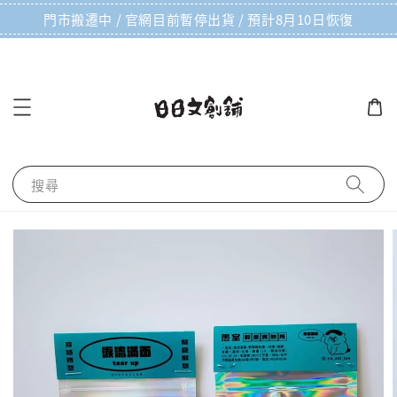
門市搬遷中 / 官網目前暫停出貨 / 預計8月10日恢復
搜尋