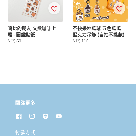
嗚比的朋友 文熊咖啡上
不快樂地瓜球 五色瓜瓜
癮 - 圖鑑貼紙
壓克力吊飾 (盲抽不挑款)
Regular
NT$ 60
Regular
NT$ 110
price
price
關注更多
付款方式