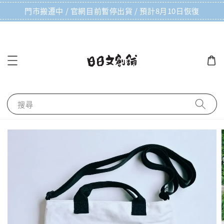
門市搬遷中 / 官網目前暫停出貨 / 預計8月10日恢復
搜尋