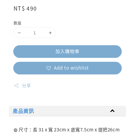
Regular
NT$ 490
price
數量
加入購物車
Add to wishlist
分享
產品資訊
◍ 尺寸：長 31 x 寬 23cm x 底寬7.5cm x 提把26cm