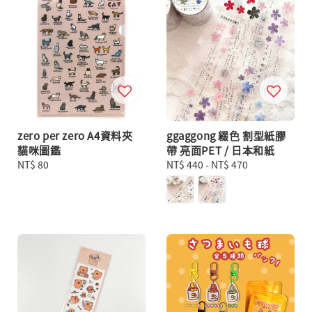
zero per zero A4資料夾
ggaggong 綴色 割型紙膠
貓咪圖鑑
帶 亮面PET / 日本和紙
Regular
NT$ 80
Regular
NT$ 440
-
NT$ 470
price
price