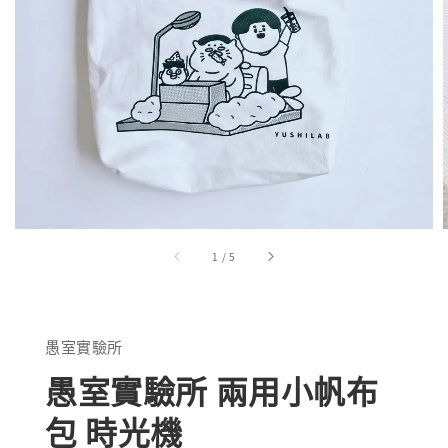
1
/
5
愚室實驗所
愚室實驗所 兩用小帆布
包 時光機