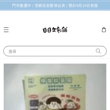
門市搬遷中 / 官網目前暫停出貨 / 預計8月10日恢復
搜尋