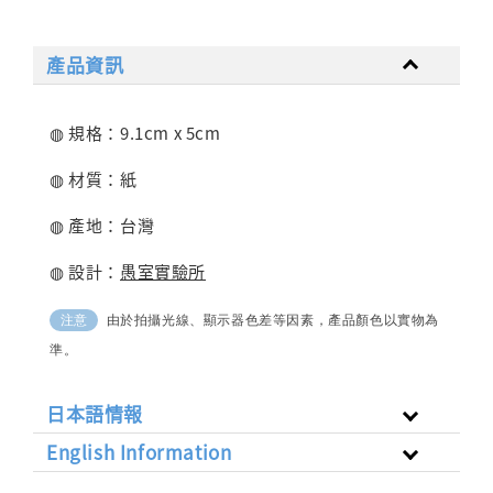
產品資訊
◍ 規格：9.1cm x 5cm
◍ 材質：紙
◍ 產地：台灣
◍ 設計：
愚室實驗所
由於拍攝光線、顯示器色差等因素，產品顏色以實物為
注意
準。
日本語情報
English Information