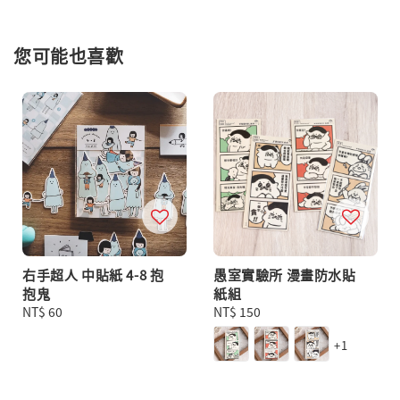
您可能也喜歡
右手超人 中貼紙 4-8 抱
愚室實驗所 漫畫防水貼
抱鬼
紙組
Regular
NT$ 60
Regular
NT$ 150
price
price
+1