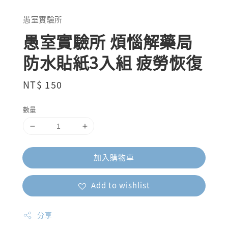
愚室實驗所
愚室實驗所 煩惱解藥局
防水貼紙3入組 疲勞恢復
Regular
NT$ 150
price
數量
加入購物車
Add to wishlist
分享