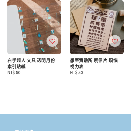
右手超人 文具 透明月份
愚室實驗所 明信片 煩惱
索引貼紙
視力表
Regular
NT$ 60
Regular
NT$ 50
price
price