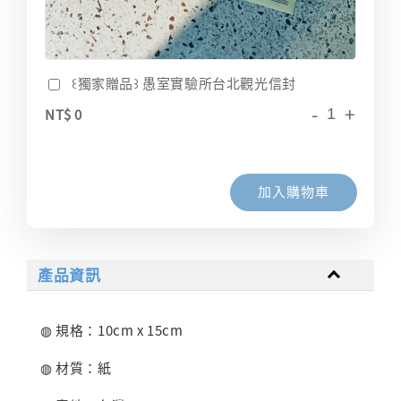
꒰獨家贈品꒱ 愚室實驗所台北觀光信封
-
+
NT$ 0
加入購物車
產品資訊
◍ 規格：10cm x 15cm
◍ 材質：紙