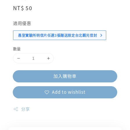
Regular
NT$ 50
price
適用優惠
愚室實驗所明信片任選3張贈送限定台北觀光信封
數量
加入購物車
Add to wishlist
分享