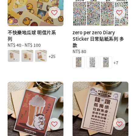
不快樂地瓜球 明信片系
zero per zero Diary
列
Sticker 日常貼紙系列 多
Regular
NT$ 40
-
NT$ 100
款
price
Regular
NT$ 80
+25
price
+7