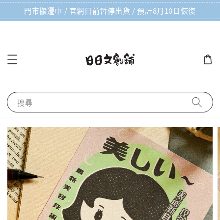
門市搬遷中 / 官網目前暫停出貨 / 預計8月10日恢復
搜尋