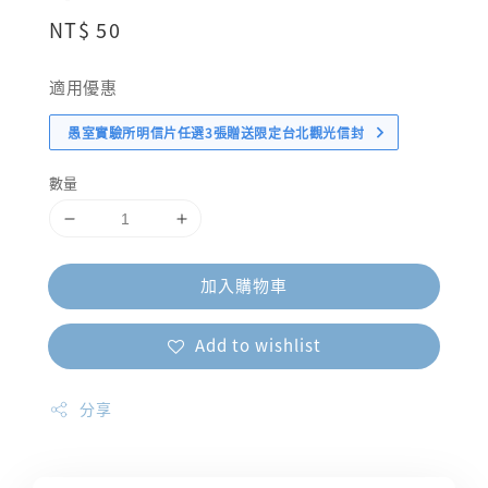
Regular
NT$ 50
price
適用優惠
愚室實驗所明信片任選3張贈送限定台北觀光信封
數量
加入購物車
Add to wishlist
分享