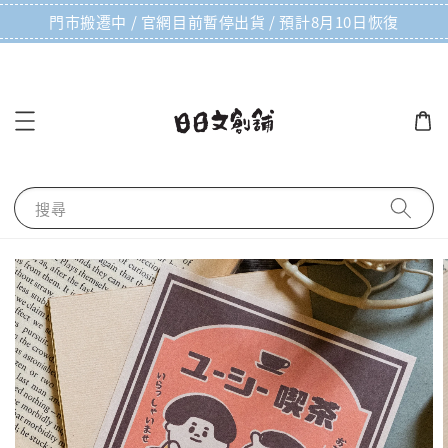
門市搬遷中 / 官網目前暫停出貨 / 預計8月10日恢復
搜尋