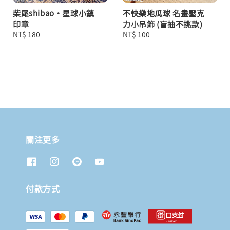
柴尾shibao・星球小鎮
不快樂地瓜球 名畫壓克
印章
力小吊飾 (盲抽不挑款)
Regular
NT$ 180
Regular
NT$ 100
price
price
關注更多
付款方式