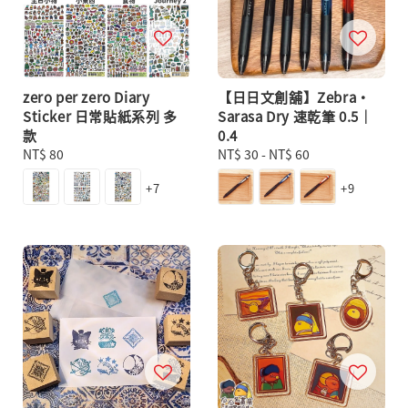
zero per zero Diary
【日日文創舖】Zebra・
Sticker 日常貼紙系列 多
Sarasa Dry 速乾筆 0.5｜
款
0.4
Regular
NT$ 80
Regular
NT$ 30
-
NT$ 60
price
price
+7
+9