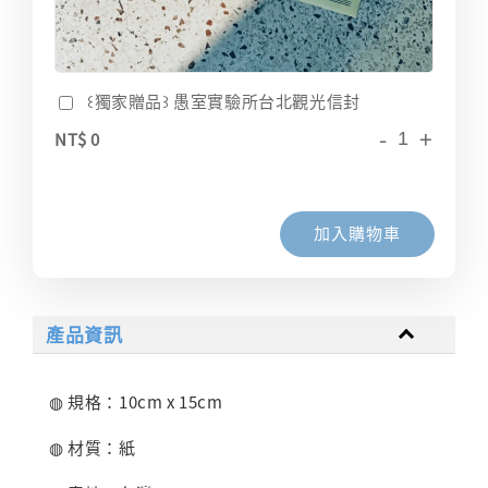
꒰獨家贈品꒱ 愚室實驗所台北觀光信封
-
+
NT$ 0
加入購物車
產品資訊
◍ 規格：10cm x 15cm
◍ 材質：紙