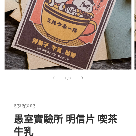
1
/
2
ggaggong
愚室實驗所 明信片 喫茶
牛乳